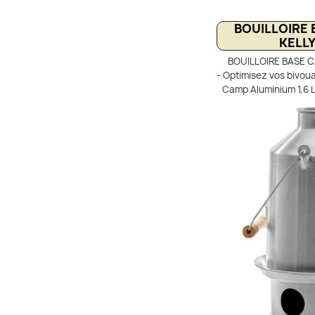
BOUILLOIRE 
KELL
BOUILLOIRE BASE C
- Optimisez vos bivoua
Camp Aluminium 1,6 L
bois bushcraft au
Conçue en alumini
rapidement l’eau grâ
intégrée, sans gaz 
Idéale pour le caf
lyophilisés en plein
uniquement avec le
(bois, brindilles, éco
pensée pour les camp
BaseCamp 1.6L est l’
des passionn