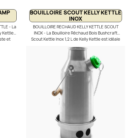
CAMP
BOUILLOIRE SCOUT KELLY KETTLE
INOX
TLE - La
BOUILLOIRE RECHAUD KELLY KETTLE SCOUT
y Kettle
INOX - La Bouilloire Réchaud Bois Bushcraft
ste et
Scout Kettle Inox 1,2 L de Kelly Kettle est idéale
et les
pour le bivouac et les camps bushcraft semi-
tion en
nomades. Son système à double paroi avec
ance
cheminée centrale permet de faire bouillir l’eau
n. Grâce
rapidement grâce à un simple feu de bois.
eint
Robuste en acier inoxydable, elle fonctionne
mbustible
sans gaz ni combustible chimique, uniquement
le permet
avec les ressources naturelles. Compacte,
udes et
fiable et facile d’entretien, elle permet de
mie.
préparer boissons chaudes et repas en totale
autonomie.