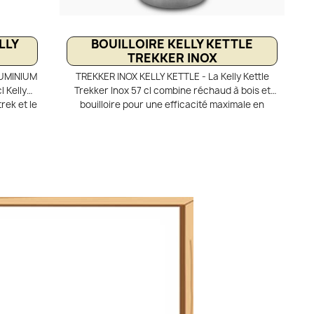
LLY
BOUILLOIRE KELLY KETTLE
TREKKER INOX
LUMINIUM
TREKKER INOX KELLY KETTLE - La Kelly Kettle
l Kelly
Trekker Inox 57 cl combine réchaud à bois et
rek et le
bouilloire pour une efficacité maximale en
cte, elle
randonnée et bushcraft. Son système à double
tème à
paroi avec cheminée centrale assure une
n rapide
ébullition rapide en quelques minutes
lques
seulement. Quelques brindilles suffisent pour
oissons
chauffer l’eau, sans gaz ni combustible
gaz.
chimique. Compacte et robuste en acier
le est
inoxydable, elle est idéale pour une à deux
 nature.
personnes en bivouac.