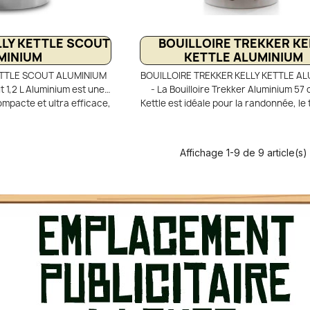
LLY KETTLE SCOUT
BOUILLOIRE TREKKER KE
MINIUM
KETTLE ALUMINIUM
ETTLE SCOUT ALUMINIUM
BOUILLOIRE TREKKER KELLY KETTLE A
ut 1,2 L Aluminium est une
- La Bouilloire Trekker Aluminium 57 c
ompacte et ultra efficace,
Kettle est idéale pour la randonnée, le t
vouac et la randonnée.
bushcraft minimaliste. Légère et compa
ffisent pour faire bouillir
fonctionne au bois grâce à son sys
râce à son système type
cheminée centrale pour une ébullitio
Affichage 1-9 de 9 article(s)
ge naturel. Son réservoir
avec très peu de combustible. Que
 optimise le transfert de
brindilles suffisent pour préparer b
lition rapide. Robuste en
chaudes et repas lyophilisés sans 
t légère (800 g), elle
Autonome et facile à transporter, el
z, uniquement avec les
parfaite pour les aventures en pleine
s naturelles.