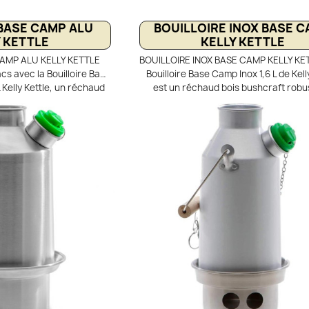
BASE CAMP ALU
BOUILLOIRE INOX BASE 
Y KETTLE
KELLY KETTLE
AMP ALU KELLY KETTLE
BOUILLOIRE INOX BASE CAMP KELLY KET
cs avec la Bouilloire Base
Bouilloire Base Camp Inox 1,6 L de Kell
 Kelly Kettle, un réchaud
est un réchaud bois bushcraft robu
tonome et performant.
durable, idéal pour les camps fixes 
um léger, elle chauffe
expéditions exigeantes. Sa construc
ce à sa cheminée centrale
acier inoxydable offre une résist
ni combustible chimique.
supérieure aux chocs et à la corrosio
é, le thé et les repas
à sa cheminée centrale, l’eau att
e nature, elle fonctionne
rapidement l’ébullition sans gaz ni co
s ressources naturelles
chimique. Parfaite pour le bivouac, el
rces). Robuste, efficace et
de préparer facilement boissons cha
s fixes, la Kelly Kettle
repas lyophilisés en totale autono
équipement incontournable
és de bushcraft.