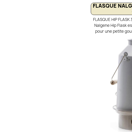
FLASQUE NALG
FLASQUE HIP FLASK 3
Nalgene Hip Flask es
pour une petite go
transporter votre 
humain ou alcool 
Flasque en PET tra
coque gobelet polyca