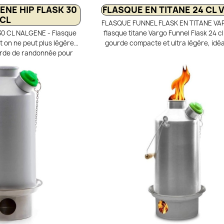
ENE HIP FLASK 30
FLASQUE EN TITANE 24 CL
CL
FLASQUE FUNNEL FLASK EN TITANE VA
0 CL NALGENE - Flasque
flasque titane Vargo Funnel Flask 24 cl
t on ne peut plus légère
gourde compacte et ultra légère, idé
urde de randonnée pour
transporter vos boissons ou du carbu
eau de boisson, alcool
réchaud de randonnée. Conçue en ti
liquide pour réchauds.
haute qualité, elle offre une excel
nsparent ultra léger et
résistance, durabilité et neutralité alim
rbonate. Bouchon gobelet
elle ne retient ni odeur ni goût. Son e
vissé
en silicone intégré facilite le rempli
même avec un goulot étroit, et peut é
servir de bec verseur pour un dosage
Son bouchon à vis étanche, doté de r
antidérapants, garantit une ferme
sécurisée et une ouverture facile, m
des mains froides. Avec sa forme in
ergonomique, elle se glisse facileme
une poche ou un sac.