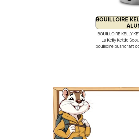
BOUILLOIRE KE
ALU
BOUILLOIRE KELLY K
- La Kelly Kettle Sco
bouilloire bushcraft c
idéale pour le bi
Quelques brindilles su
rapidement l’eau g
réchaud fusée à tira
entourant la cheminée
chaleur pour une ébul
acier inoxydable e
fonctionne sans ga
ressource