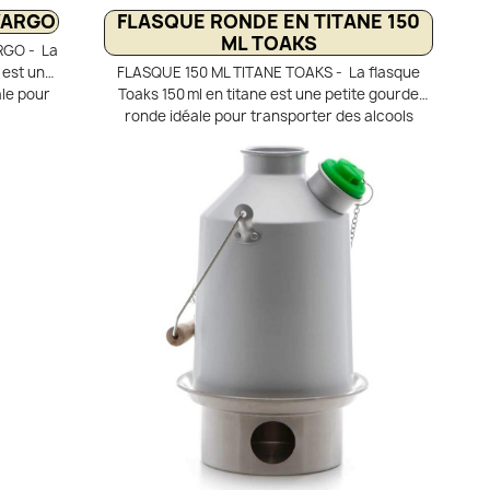
 VARGO
FLASQUE RONDE EN TITANE 150
ML TOAKS
RGO - La
 est une
FLASQUE 150 ML TITANE TOAKS - La flasque
ale pour
Toaks 150 ml en titane est une petite gourde
rant pour
ronde idéale pour transporter des alcools
tane de
comme le rhum ou le whisky, ou encore de
lente
l’éthanol pour les réchauds de randonnée. Son
entaire :
bouchon à vis assure une étanchéité parfaite,
ntonnoir
et sa forme compacte permet de la glisser dans
ssage,
une poche ou même dans une tasse. Livrée
galement
avec une housse de protection, elle combine
 précis.
légèreté, robustesse et praticité pour les
eliefs
sorties en plein air.
ture
ême avec
curvée
nt dans