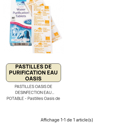
PASTILLES DE
PURIFICATION EAU
OASIS
PASTILLES OASIS DE
DESINFECTION EAU
POTABLE - Pastilles Oasis de
désinfection pour eau
potable – Boîte de 30
comprimés de chlore
Affichage 1-1 de 1 article(s)
(NaDCC). Chaque pastille
purifie 1 litre d’eau en 30