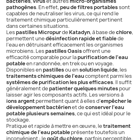
bactéries
,
virus
et autres
micro-organismes
pathogènes
. En effet,
peu de filtres portables
sont
capables de neutraliser les virus, ce qui rend le
traitement chimique particulièrement pertinent
dans certaines situations.
Les
pastilles Micropur
de
Katadyn
, à base de
chlore
,
permettent une
désinfection rapide et fiable
de
l’eau en détruisant efficacement les organismes
microbiens. Les
pastilles Oasis
offrent une
efficacité comparable pour la
purification de l’eau
potable
en randonnée, en trek ou en voyage.
Disponibles en
pastilles
ou en
solution liquide
, les
traitements chimiques de l’eau
comptent parmi les
systèmes de purification les plus efficaces
. Il suffit
généralement de
patienter quelques minutes
pour
laisser agir les composants actifs. Les versions à
ions argent
permettent quant à elles d’
empêcher le
développement bactérien
et de
conserver l’eau
potable plusieurs semaines
, ce qui est idéal pour le
stockage.
Pratique et rapide à mettre en œuvre, le
traitement
chimique de l’eau potable
présente toutefois un
inconvénient : le
goût du chlore
, parfois perceptible,