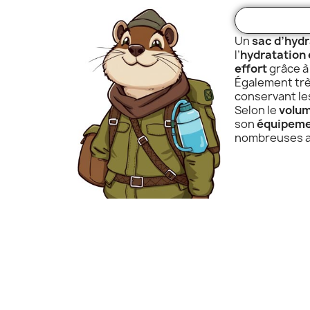
Un
sac d’hydr
l’
hydratation
effort
grâce à
Également tr
conservant l
Selon le
volu
son
équipeme
nombreuses ac