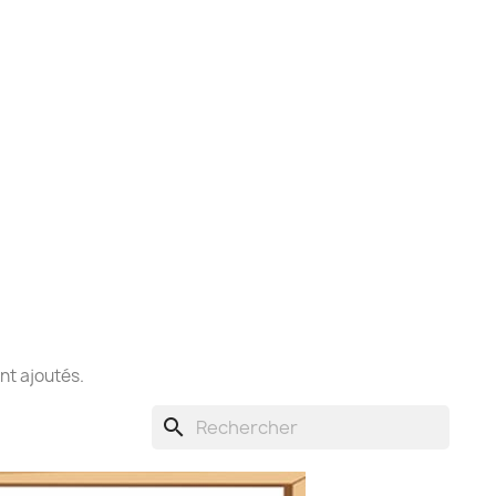
ont ajoutés.
search