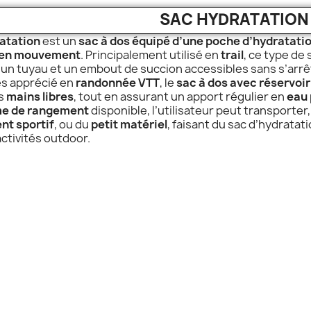
SAC HYDRATATION
atation
est un
sac à dos équipé d’une poche d’hydratati
 en mouvement
. Principalement utilisé en
trail
, ce type de
 un tuyau et un embout de succion accessibles sans s’arrê
ès apprécié en
randonnée VTT
, le
sac à dos avec réservoir
es
mains libres
, tout en assurant un apport régulier en
eau 
me de rangement
disponible, l’utilisateur peut transporter,
nt sportif
, ou du
petit matériel
, faisant du sac d’hydratat
tivités outdoor.