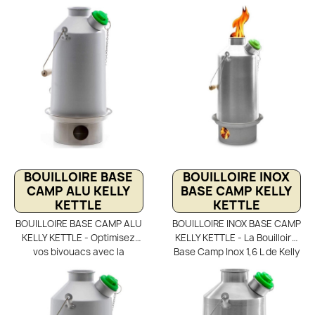
BOUILLOIRE BASE
BOUILLOIRE INOX
CAMP ALU KELLY
BASE CAMP KELLY
KETTLE
KETTLE
BOUILLOIRE BASE CAMP ALU
BOUILLOIRE INOX BASE CAMP
KELLY KETTLE - Optimisez
KELLY KETTLE - La Bouilloire
vos bivouacs avec la
Base Camp Inox 1,6 L de Kelly
Bouilloire Base Camp
Kettle est un réchaud bois
Aluminium 1,6 L Kelly Kettle,
bushcraft robuste et
un réchaud bois bushcraft
durable, idéal pour les
autonome et performant.
camps fixes et les